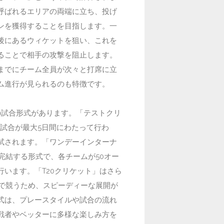
呼ばれるエリアの両端に立ち、投げ
ンを獲得することを目指します。一
後にあるウィケットを狙い、これを
ることで相手の攻撃を阻止します。
までにチーム全員が次々と打席に立
ム進行が見られるのも特徴です。
の試合形式があります。「テストクリ
1試合が最大5日間にわたって行わ
試されます。「ワンデーインターナ
で完結する形式で、各チームが50オー
行います。「T20クリケット」はさら
ーで競うため、スピーディーな展開が
式は、プレースタイルや試合の流れ
戦者やベッターに多様な楽しみ方を